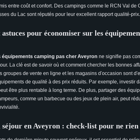
mis entre coût et confort. Des campings comme le RCN Val de 
es du Lac sont réputés pour leur excellent rapport qualité-prix
t astuces pour économiser sur les équipemen
s
équipements camping pas cher Aveyron
ne signifie pas co
jour. La clé est de savoir où et comment chercher les bonnes aff
les groupes de vente en ligne et les magasins d'occasion sont d'
quipements de qualité à des prix réduits. Par exemple, investir
eut être plus rentable à long terme. De plus, partager des équ
ampeurs, comme un barbecue ou des jeux de plein air, peut rédui
vivialité.
séjour en Aveyron : check-list pour ne rien
ats de dernière minute souvent onéreux, il est essentiel de prépa