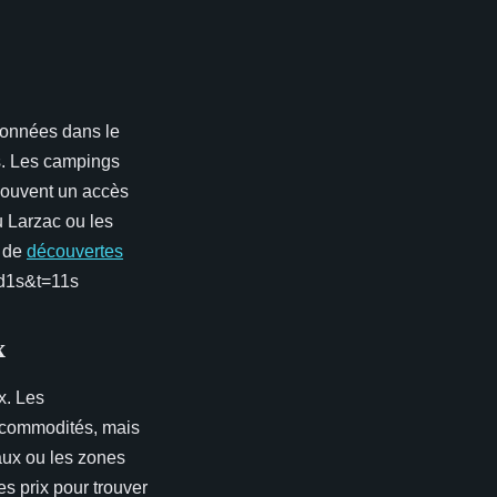
données dans le
es. Les campings
 souvent un accès
u Larzac ou les
s de
découvertes
d1s&t=11s
x
x. Les
e commodités, mais
aux ou les zones
es prix pour trouver