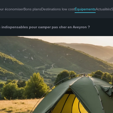
our économiser
Bons plans
Destinations low cost
Équipements
Actualités
S
 indispensables pour camper pas cher en Aveyron ?