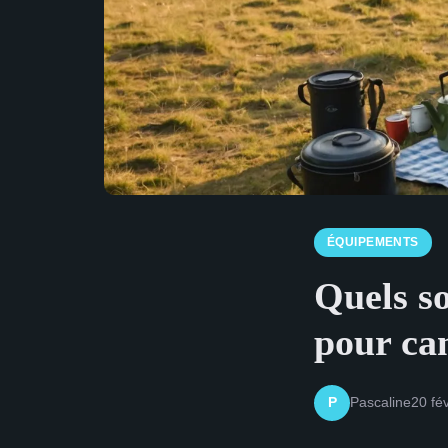
ÉQUIPEMENTS
Quels s
pour ca
Pascaline
20 fé
P