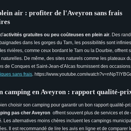
plein air : profiter de l'Aveyron sans frais
ires
d'
activités gratuites ou peu coûteuses en plein air
. Des ran
baignades dans les gorges du Tarn, les possibilités sont infini
des rivières, comme ceux bordant le Tarn ou la Dourbie, offrent
s naturelles. De même, des sites naturels comme les plateaux d
ges de Conques et Saint-Jean-d'Alcas fournissent des occasion
riques sans frais
. https://www.youtube.com/watch?v=nNpTlYBG
on camping en Aveyron : rapport qualité-pri
 bien choisir son camping pour garantir un bon rapport qualité-pri
ping pas cher Aveyron
offrent souvent plus de services et d
vé. Les alternatives moins chères incluent les campings municip
es. Il est recommandé de lire les avis en ligne et de comparer l