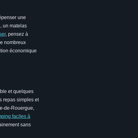
 dépenser une
, un matelas
ser
, pensez à
 de nombreux
option économique
ble et quelques
s repas simples et
he-de-Rouergue,
ping faciles à
sainement sans