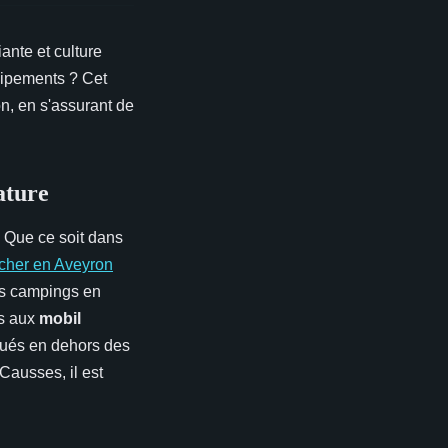
ante et culture
uipements ? Cet
n, en s'assurant de
ature
. Que ce soit dans
cher en Aveyron
Les campings en
es aux
mobil
itués en dehors des
Causses, il est