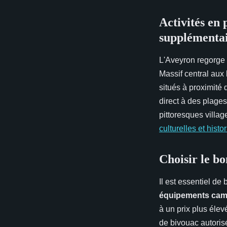
Activités en 
supplémenta
L'Aveyron regorge 
Massif central aux 
situés à proximité 
direct à des plage
pittoresques villa
culturelles et histo
Choisir le b
Il est essentiel de
équipements cam
à un prix plus éle
de bivouac autorisé