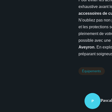
exhaustive avant le
accessoires de c
N'oubliez pas non 
et les protections s
pleinement de votr
possible avec une 
Aveyron
. En expl
préparant soigneus
Équipements
Pasca
P