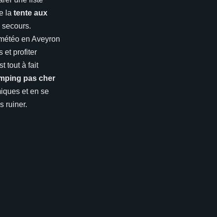
e la
tente aux
s secours.
 météo en Aveyron
 et profiter
tout à fait
mping pas cher
miques et en se
 ruiner.