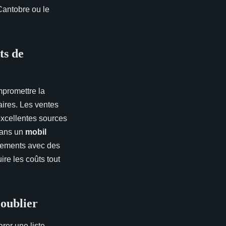
Cantobre ou le
.
ts de
mpromettre la
aires. Les ventes
excellentes sources
 dans un
mobil
ipements avec des
re les coûts tout
 oublier
rer une liste