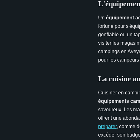
L'équipement
Un
équipement a
fortune pour s'équ
gonflable ou un tap
visiter les magasi
campings en Aveyro
pour les campeurs
La cuisine a
Cuisiner en campin
équipements cam
savoureux. Les ma
offrent une abonda
préparer
, comme de
excéder son budge