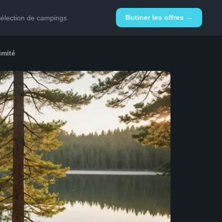
Butiner les offres →
élection de campings
imité