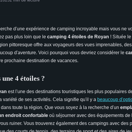
 2023
2 min de lecture
herche d'une expérience de camping incroyable mais vous ne v
ez pas plus loin que le
camping 4 étoiles de Royan
! Située le
région pittoresque offre aux voyageurs des vues imprenables, de
aucoup d'aventure. Voici pourquoi vous devriez considérer le
cam
 prochaine destination de vacances.
une 4 étoiles ?
yan
est l'une des destinations touristiques les plus populaires 
 variété de ses activités. Cela signifie qu'il y a
beaucoup d'opti
s dans toute la région. Que vous soyez à la recherche d'un
empl
n endroit confortable
où séjourner avec des équipements de
s vous ruiner. Vous trouverez également des campings avec des p
e des courts de tennis, des terrains de sport et des aires de jeu