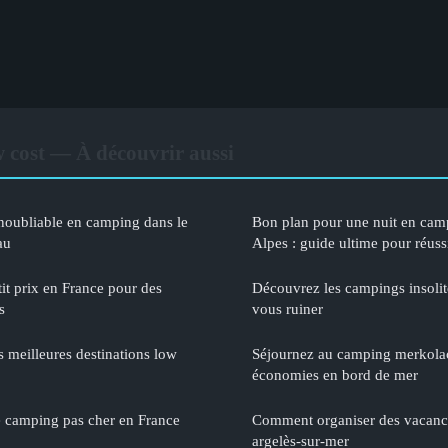
w cost — À découvrir aussi
inoubliable en camping dans le
Bon plan pour une nuit en cam
au
Alpes : guide ultime pour réus
it prix en France pour des
Découvrez les campings insolit
s
vous ruiner
s meilleures destinations low
Séjournez au camping merkolaca
économies en bord de mer
e camping pas cher en France
Comment organiser des vacance
argelès-sur-mer