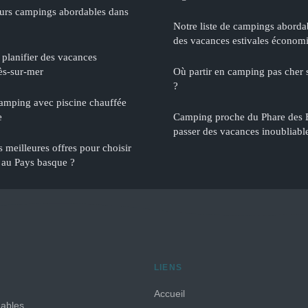
eurs campings abordables dans
Notre liste de campings abord
des vacances estivales économ
 planifier des vacances
ès-sur-mer
Où partir en camping pas cher su
?
amping avec piscine chauffée
e
Camping proche du Phare des 
passer des vacances inoubliables
 meilleures offres pour choisir
 au Pays basque ?
LIENS
Accueil
dables