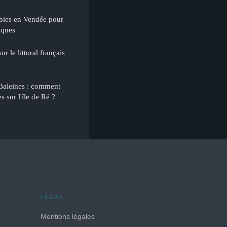
ables en Vendée pour
iques
r le littoral français
Baleines : comment
 sur l'île de Ré ?
LÉGAL
Mentions légales