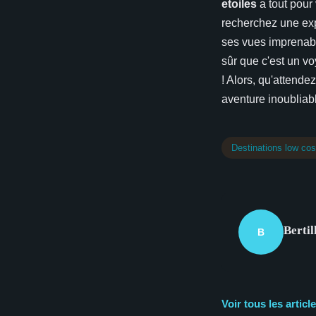
etoiles
a tout pour 
recherchez une ex
ses vues imprenables
sûr que c'est un v
! Alors, qu'attende
aventure inoubliabl
Destinations low cos
Bertil
B
Voir tous les artic