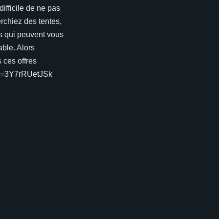
ifficile de ne pas
erchiez des tentes,
s qui peuvent vous
able. Alors
 ces offres
h?v=3Y7rRUetJSk