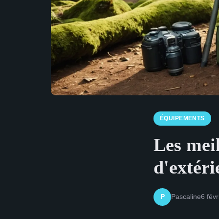
ÉQUIPEMENTS
Les mei
d'extéri
Pascaline
6 fév
P