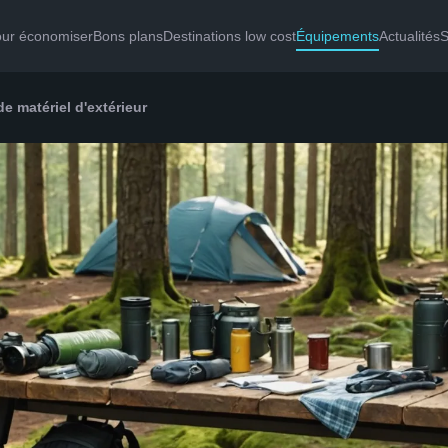
our économiser
Bons plans
Destinations low cost
Équipements
Actualités
S
e matériel d'extérieur